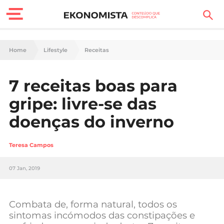
Finanças Pessoais
Home
Lifestyle
Receitas
Motores
7 receitas boas para
Carreira
gripe: livre-se das
Casa
doenças do inverno
Lifestyle
Teresa Campos
Sociedade
07 Jan, 2019
Tecnologia
Combata de, forma natural, todos os
Negócios
sintomas incómodos das constipações e