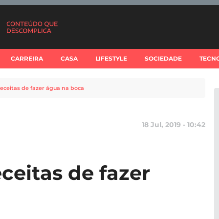
CARREIRA
CASA
LIFESTYLE
SOCIEDADE
TECN
receitas de fazer água na boca
18 Jul, 2019 - 10:42
eceitas de fazer