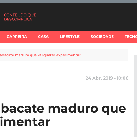
CARREIRA
CASA
LIFESTYLE
SOCIEDADE
TECN
 abacate maduro que vai querer experimentar
24 Abr, 2019 - 10:06
 abacate maduro que
rimentar