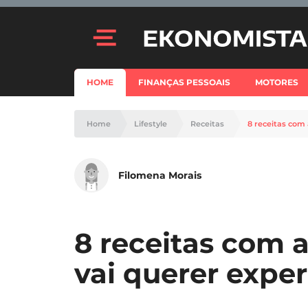
HOME
FINANÇAS PESSOAIS
MOTORES
Home
Lifestyle
Receitas
8 receitas com
Filomena Morais
8 receitas com
vai querer expe