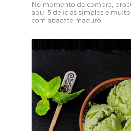
No momento da compra, procu
aqui 5 delícias simples e muito
com abacate maduro.