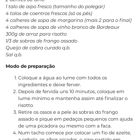
1 talo de aipo fresco (tamanho do polegar)
4 talos de coentros frescos (só os pés)
4 colheres de sopa de margarina (mais 2 para o final)
4 colheres de sopa de vinho branco de Bordeaux
300g de arroz para risotto
1/3 de sobras de frango assado
Queijo de cabra curado q.b.
Sal q.b.
Modo de preparação
Coloque a água ao lume com todos os
ingredientes e deixe ferver.
Depois de fervida uns 10 minutos, coloque em
lume mínimo e mantenha assim até finalizar o
risotto.
Retire os ossos e a pele às sobras do frango
assado e pique em pedaços pequenos com ajuda
de uma picadora ou mesmo com a faca.
Num tacho comece por colocar um fio de azeite,
a cebola, os alhos picados, o aipo partido em