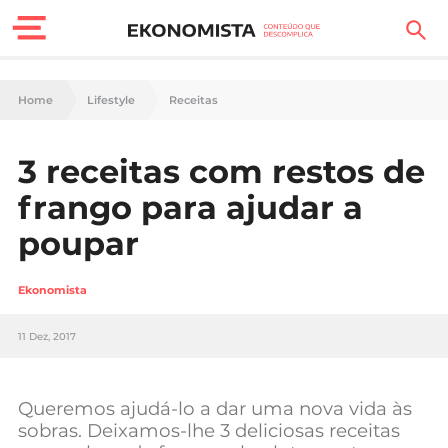
Finanças Pessoais
Home
Lifestyle
Receitas
Motores
3 receitas com restos de
Carreira
frango para ajudar a
Casa
poupar
Lifestyle
Ekonomista
Sociedade
11 Dez, 2017
Tecnologia
Queremos ajudá-lo a dar uma nova vida às
Negócios
sobras. Deixamos-lhe 3 deliciosas receitas