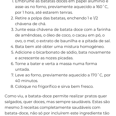
Embrulhe as batatas doces em papel alumínio e
asse-as no forno, previamente aquecido a 160˚C,
por 1 hora, até estarem tenras.
Retire a polpa das batatas, enchendo 1 e 1/2
chávena de chá.
Junte essa chávena de batata doce com a farinha
de amêndoas, o óleo de coco, o cacau em pó, o
ovo, o mel, o extrato de baunilha e a pitada de sal.
Bata bem até obter uma mistura homogéneo.
Adicione o bicarbonato de sódio, bata novamente
e acrescente as nozes picadas.
Torne a bater e verta a massa numa forma
untada.
Leve ao forno, previamente aquecido a 170˚C, por
40 minutos.
Coloque no frigorífico e sirva bem fresco.
Como viu, a batata-doce permite realizar pratos quer
salgados, quer doces, mas sempre saudáveis. Estas são
mesmo 3 receitas completamente saudáveis com
batata-doce, não só por incluírem este ingrediente tão