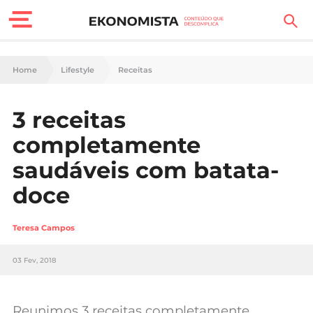
Finanças Pessoais
Home
Lifestyle
Receitas
Motores
3 receitas
Carreira
completamente
Casa
saudáveis com batata-
doce
Lifestyle
Sociedade
Teresa Campos
Tecnologia
03 Fev, 2018
Negócios
Reunimos 3 receitas completamente