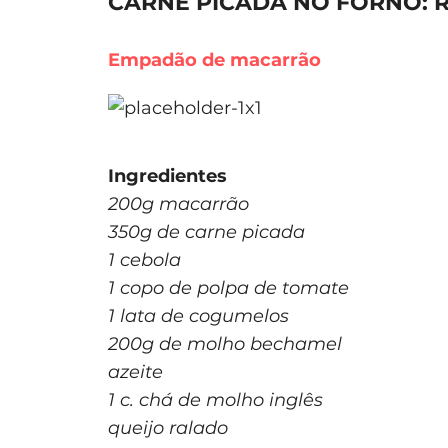
CARNE PICADA NO FORNO: R
Empadão de macarrão
Ingredientes
200g macarrão
350g de carne picada
1 cebola
1 copo de polpa de tomate
1 lata de cogumelos
200g de molho bechamel
azeite
1 c. chá de molho inglês
queijo ralado