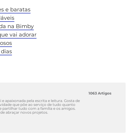
es e baratas
dáveis
ada na Bimby
que vai adorar
iosos
 dias
1063 Artigos
 e apaixonada pela escrita e leitura. Gosta de
atividade que põe ao serviço de tudo quanto
 e partilhar tudo com a família e os amigos.
de abraçar novos projetos.