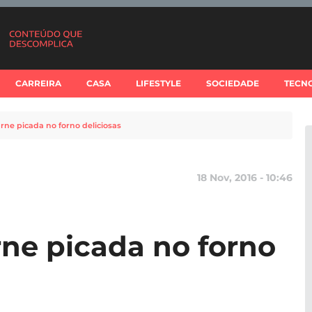
CARREIRA
CASA
LIFESTYLE
SOCIEDADE
TECN
arne picada no forno deliciosas
18 Nov, 2016 - 10:46
rne picada no forno