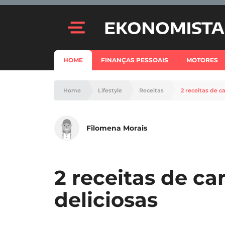
HOME
FINANÇAS PESSOAIS
MOTORES
Home
Lifestyle
Receitas
2 receitas de c
Filomena Morais
2 receitas de ca
deliciosas