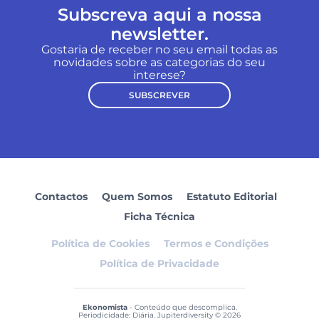
Subscreva aqui a nossa
newsletter.
Gostaria de receber no seu email todas as
novidades sobre as categorias do seu
interese?
SUBSCREVER
Contactos
Quem Somos
Estatuto Editorial
Ficha Técnica
Política de Cookies
Termos e Condições
Política de Privacidade
Ekonomista
- Conteúdo que descomplica.
Periodicidade: Diária. Jupiterdiversity © 2026