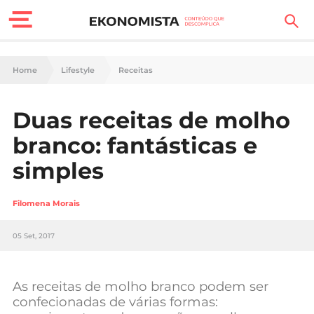
Finanças Pessoais
Home
Lifestyle
Receitas
Motores
Duas receitas de molho
Carreira
branco: fantásticas e
Casa
simples
Lifestyle
Filomena Morais
Sociedade
05 Set, 2017
Tecnologia
As receitas de molho branco podem ser
Negócios
confecionadas de várias formas: