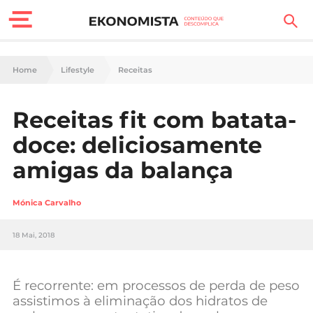
Finanças Pessoais
Home
Lifestyle
Receitas
Motores
Receitas fit com batata-
Carreira
doce: deliciosamente
Casa
amigas da balança
Lifestyle
Mónica Carvalho
Sociedade
18 Mai, 2018
Tecnologia
É recorrente: em processos de perda de peso
Negócios
assistimos à eliminação dos hidratos de