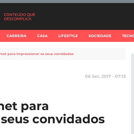
CARREIRA
CASA
LIFESTYLE
SOCIEDADE
TECN
rmet para impressionar os seus convidados
06 Set, 2017 - 07:13
met para
 seus convidados