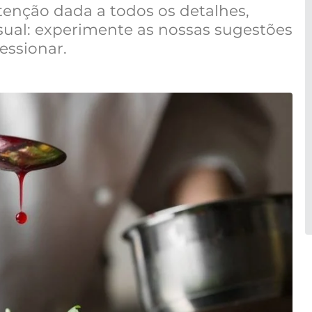
atenção dada a todos os detalhes,
isual: experimente as nossas sugestões
essionar.