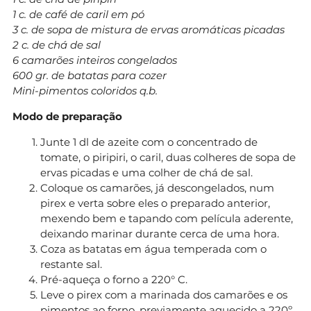
1 c. de café de caril em pó
3 c. de sopa de mistura de ervas aromáticas picadas
2 c. de chá de sal
6 camarões inteiros congelados
600 gr. de batatas para cozer
Mini-pimentos coloridos q.b.
Modo de preparação
Junte 1 dl de azeite com o concentrado de
tomate, o piripiri, o caril, duas colheres de sopa de
ervas picadas e uma colher de chá de sal.
Coloque os camarões, já descongelados, num
pirex e verta sobre eles o preparado anterior,
mexendo bem e tapando com película aderente,
deixando marinar durante cerca de uma hora.
Coza as batatas em água temperada com o
restante sal.
Pré-aqueça o forno a 220° C.
Leve o pirex com a marinada dos camarões e os
pimentos ao forno, previamente aquecido a 220º,