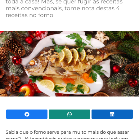
toda a casa! Mas, se quer fugir às receitas
Mundial 2026
mais convencionais, tome nota destas 4
receitas no forno.
Facebook
WhatsApp
Li
Sabia que o forno serve para muito mais do que assar
carne? Há incontáveis pratos e preparos que incluem