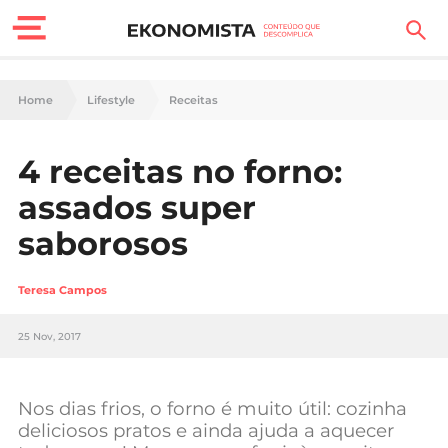
Finanças Pessoais
Home
Lifestyle
Receitas
Motores
4 receitas no forno:
Carreira
assados super
Casa
saborosos
Lifestyle
Teresa Campos
Sociedade
25 Nov, 2017
Tecnologia
Nos dias frios, o forno é muito útil: cozinha
Negócios
deliciosos pratos e ainda ajuda a aquecer