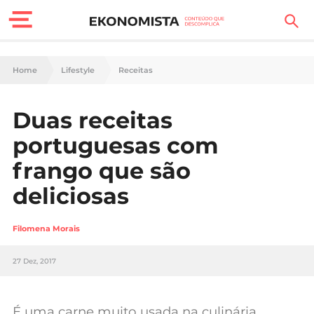
Finanças Pessoais
Home
Lifestyle
Receitas
Motores
Duas receitas
Carreira
portuguesas com
Casa
frango que são
deliciosas
Lifestyle
Sociedade
Filomena Morais
Tecnologia
27 Dez, 2017
Negócios
É uma carne muito usada na culinária