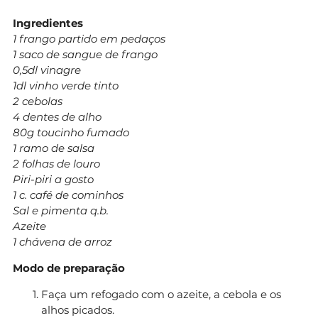
Ingredientes
1 frango partido em pedaços
1 saco de sangue de frango
0,5dl vinagre
1dl vinho verde tinto
2 cebolas
4 dentes de alho
80g toucinho fumado
1 ramo de salsa
2 folhas de louro
Piri-piri a gosto
1 c. café de cominhos
Sal e pimenta q.b.
Azeite
1 chávena de arroz
Modo de preparação
Faça um refogado com o azeite, a cebola e os
alhos picados.