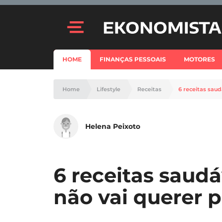
HOME
FINANÇAS PESSOAIS
MOTORES
Home
Lifestyle
Receitas
6 receitas saud
Helena Peixoto
6 receitas saudá
não vai querer 