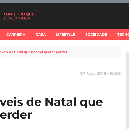
CARREIRA
CASA
LIFESTYLE
SOCIEDADE
TECN
áveis de Natal que não vai querer perder
27 Nov, 2018 - 10:00
veis de Natal que
perder