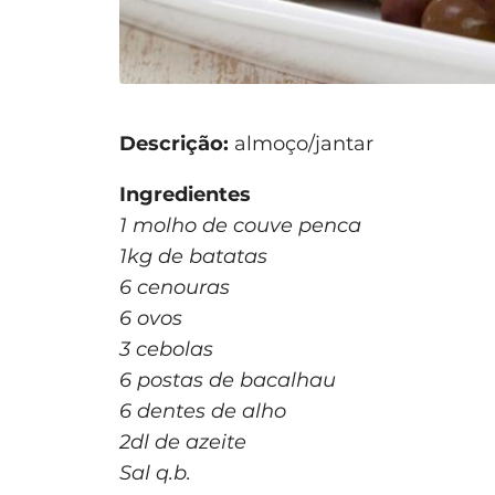
Descrição:
almoço/jantar
Ingredientes
1 molho de couve penca
1kg de batatas
6 cenouras
6 ovos
3 cebolas
6 postas de bacalhau
6 dentes de alho
2dl de azeite
Sal q.b.