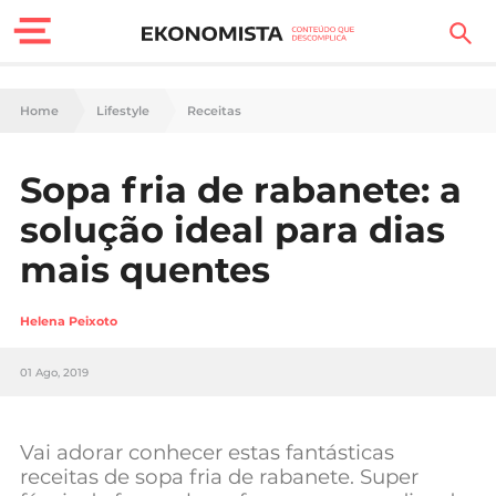
Finanças Pessoais
Home
Lifestyle
Receitas
Motores
Sopa fria de rabanete: a
Carreira
solução ideal para dias
Casa
mais quentes
Lifestyle
Helena Peixoto
Sociedade
01 Ago, 2019
Tecnologia
Vai adorar conhecer estas fantásticas
Negócios
receitas de sopa fria de rabanete. Super