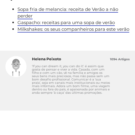
Sopa fria de melancia: receita de Verão a não
perder
Gaspacho: receitas para uma sopa de verão
Milkshakes: os seus companheiros para este verão
Helena Peixoto
1094 Artigos
‘If you can dream it, you can do it’: é assim que
gosta de pensar e viver a vida. Casada, com um
filho e com um cão, vê na família e amigos os
seus bens mais preciosos, mas não passa sem um
bom desafio profissional. Comunicar é a ‘sua
praia’, seja em canais mais institucionais ou meios
mais informais. Adora um bom filme, uma viagem
dentro ou fora do país, é apaixonada por animais e
anda sempre ‘à caça’ das últimas promoções.