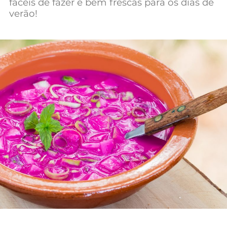
fáceis de fazer e bem frescas para os dias de
Mundial 2026
verão!