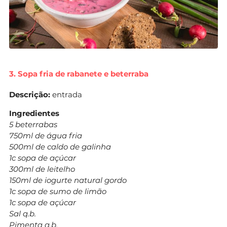
3. Sopa fria de rabanete e beterraba
Descrição:
entrada
Ingredientes
5 beterrabas
750ml de água fria
500ml de caldo de galinha
1c sopa de açúcar
300ml de leitelho
150ml de iogurte natural gordo
1c sopa de sumo de limão
1c sopa de açúcar
Sal q.b.
Pimenta q.b.