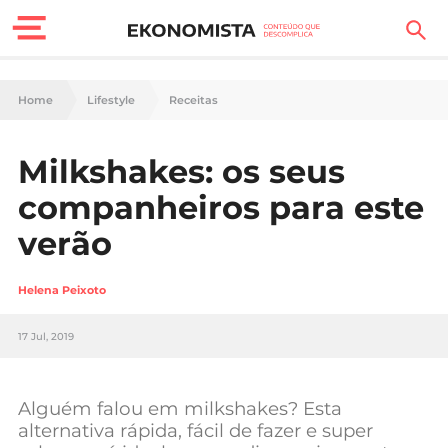
Finanças Pessoais
Home
Lifestyle
Receitas
Motores
Milkshakes: os seus
Carreira
companheiros para este
Casa
verão
Lifestyle
Helena Peixoto
Sociedade
17 Jul, 2019
Tecnologia
Alguém falou em milkshakes? Esta
Negócios
alternativa rápida, fácil de fazer e super