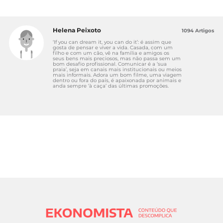
Helena Peixoto
1094 Artigos
‘If you can dream it, you can do it’: é assim que
gosta de pensar e viver a vida. Casada, com um
filho e com um cão, vê na família e amigos os
seus bens mais preciosos, mas não passa sem um
bom desafio profissional. Comunicar é a ‘sua
praia’, seja em canais mais institucionais ou meios
mais informais. Adora um bom filme, uma viagem
dentro ou fora do país, é apaixonada por animais e
anda sempre ‘à caça’ das últimas promoções.