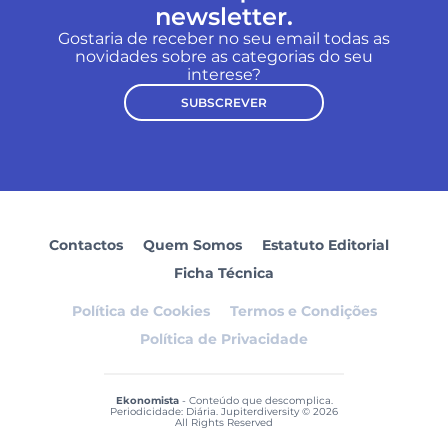
newsletter.
Gostaria de receber no seu email todas as
novidades sobre as categorias do seu
interese?
SUBSCREVER
Contactos
Quem Somos
Estatuto Editorial
Ficha Técnica
Política de Cookies
Termos e Condições
Política de Privacidade
Ekonomista
- Conteúdo que descomplica.
Periodicidade: Diária. Jupiterdiversity © 2026
All Rights Reserved