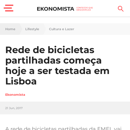
Finanças Pessoais
Home
Lifestyle
Cultura e Lazer
Motores
Rede de bicicletas
Carreira
partilhadas começa
Casa
hoje a ser testada em
Lisboa
Lifestyle
Sociedade
Ekonomista
Tecnologia
21 Jun, 2017
Negócios
A rede de bicicletas partilhadas da EMEL vai