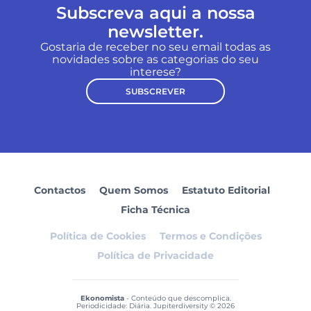
Subscreva aqui a nossa
newsletter.
Gostaria de receber no seu email todas as
novidades sobre as categorias do seu
interese?
SUBSCREVER
Contactos
Quem Somos
Estatuto Editorial
Ficha Técnica
Política de Cookies
Termos e Condições
Política de Privacidade
Ekonomista
- Conteúdo que descomplica.
Periodicidade: Diária. Jupiterdiversity © 2026