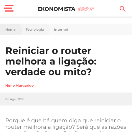
Finanças Pessoais
Home
Tecnologia
Internet
Motores
Reiniciar o router
Carreira
melhora a ligação:
Casa
verdade ou mito?
Lifestyle
Nuno Margarido
Sociedade
06 Ago, 2018
Tecnologia
Porque é que há quem diga que reiniciar o
Negócios
router melhora a ligação? Será que as razões