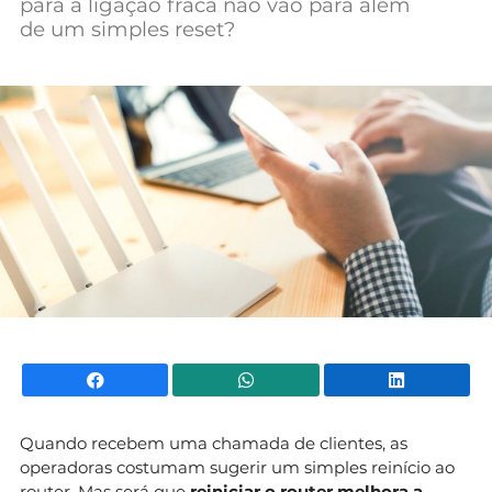
para a ligação fraca não vão para além
Mundial 2026
de um simples reset?
Facebook
WhatsApp
Li
Quando recebem uma chamada de clientes, as
operadoras costumam sugerir um simples reinício ao
router. Mas será que
reiniciar o router melhora a