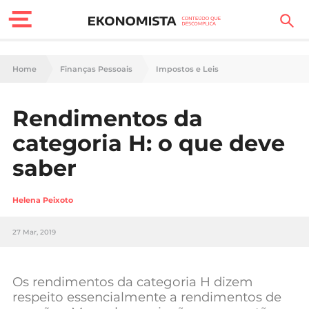
Finanças Pessoais
Home
Finanças Pessoais
Impostos e Leis
Motores
Rendimentos da
Carreira
categoria H: o que deve
Casa
saber
Lifestyle
Helena Peixoto
Sociedade
27 Mar, 2019
Tecnologia
Os rendimentos da categoria H dizem
Negócios
respeito essencialmente a rendimentos de