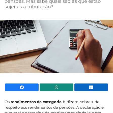
pensões. Mas sabe quais são as que estão
Mundial 2026
sujeitas a tributação?
Facebook
WhatsApp
Li
Os
rendimentos da categoria H
dizem, sobretudo,
respeito aos rendimentos de pensões. A declaração e
tributação deste tipo de rendimentos ainda levanta