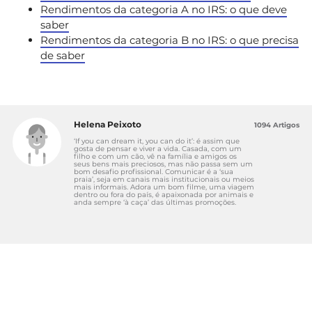
Rendimentos da categoria A no IRS: o que deve
saber
Rendimentos da categoria B no IRS: o que precisa
de saber
Helena Peixoto
1094 Artigos
‘If you can dream it, you can do it’: é assim que
gosta de pensar e viver a vida. Casada, com um
filho e com um cão, vê na família e amigos os
seus bens mais preciosos, mas não passa sem um
bom desafio profissional. Comunicar é a ‘sua
praia’, seja em canais mais institucionais ou meios
mais informais. Adora um bom filme, uma viagem
dentro ou fora do país, é apaixonada por animais e
anda sempre ‘à caça’ das últimas promoções.