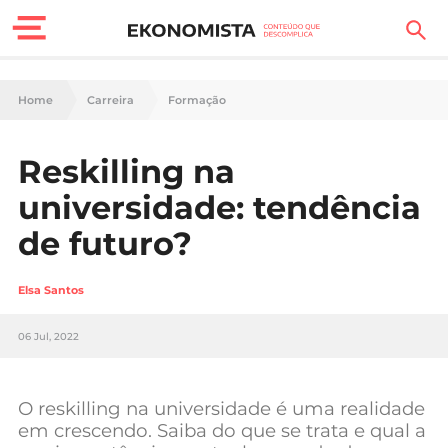
Finanças Pessoais
Home
Carreira
Formação
Motores
Reskilling na
Carreira
universidade: tendência
Casa
de futuro?
Lifestyle
Elsa Santos
Sociedade
06 Jul, 2022
Tecnologia
O reskilling na universidade é uma realidade
Negócios
em crescendo. Saiba do que se trata e qual a