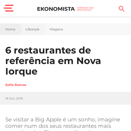
Finanças Pessoais
Home
Lifestyle
Viagens
Motores
6 restaurantes de
Carreira
referência em Nova
Casa
Iorque
Lifestyle
Sofia Ramos
Sociedade
18 Out, 2016
Tecnologia
Se visitar a Big Apple é um sonho, imagine
Negócios
comer num dos seus restaurantes mais