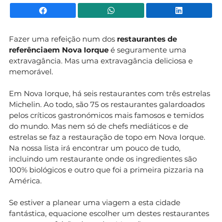
Facebook
WhatsApp
Li
Fazer uma refeição num dos
restaurantes de
referência
em Nova Iorque
é seguramente uma
extravagância. Mas uma extravagância deliciosa e
memorável.
Em Nova Iorque, há seis restaurantes com três estrelas
Michelin. Ao todo, são 75 os restaurantes galardoados
pelos críticos gastronómicos mais famosos e temidos
do mundo. Mas nem só de chefs mediáticos e de
estrelas se faz a restauração de topo em Nova Iorque.
Na nossa lista irá encontrar um pouco de tudo,
incluindo um restaurante onde os ingredientes são
100% biológicos e outro que foi a primeira pizzaria na
América.
Se estiver a planear uma viagem a esta cidade
fantástica, equacione escolher um destes restaurantes