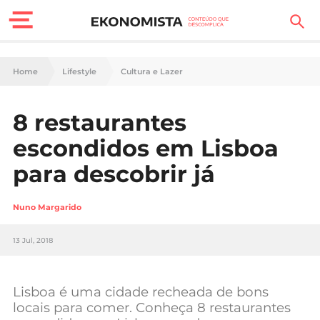
Finanças Pessoais
Home
Lifestyle
Cultura e Lazer
Motores
8 restaurantes
Carreira
escondidos em Lisboa
Casa
para descobrir já
Lifestyle
Nuno Margarido
Sociedade
13 Jul, 2018
Tecnologia
Lisboa é uma cidade recheada de bons
Negócios
locais para comer. Conheça 8 restaurantes