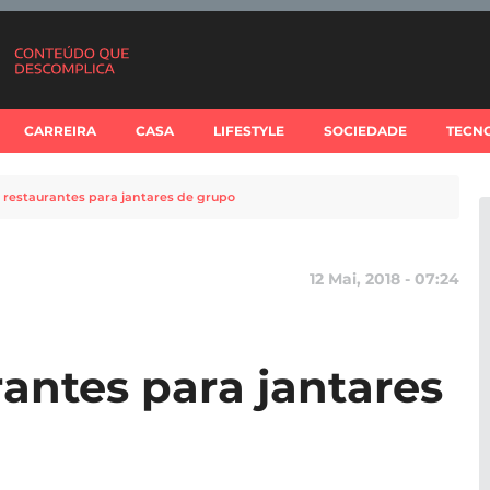
CARREIRA
CASA
LIFESTYLE
SOCIEDADE
TECN
 restaurantes para jantares de grupo
12 Mai, 2018 - 07:24
rantes para jantares