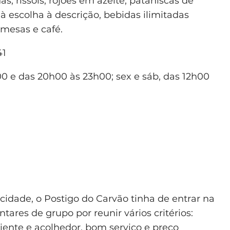
s, rissóis, rojões em azeite, pataniscas de
 à escolha à descrição, bebidas ilimitadas
emesas e café.
41
0 e das 20h00 às 23h00; sex e sáb, das 12h00
cidade, o Postigo do Carvão tinha de entrar na
tares de grupo por reunir vários critérios:
ente e acolhedor, bom serviço e preço