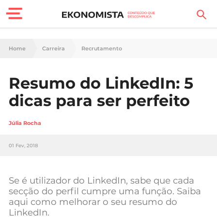
Finanças Pessoais
Home
Carreira
Recrutamento
Motores
Resumo do LinkedIn: 5
Carreira
dicas para ser perfeito
Casa
Júlia Rocha
Lifestyle
01 Fev, 2018
Sociedade
Tecnologia
Se é utilizador do LinkedIn, sabe que cada
secção do perfil cumpre uma função. Saiba
aqui como melhorar o seu resumo do
Negócios
LinkedIn.