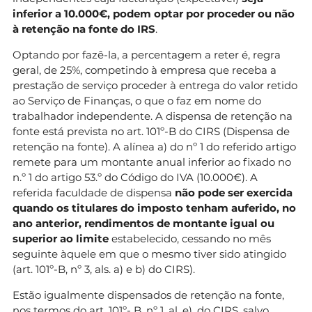
inferior a 10.000€, podem optar por proceder ou não
à retenção na fonte do IRS
.
Optando por fazê-la, a percentagem a reter é, regra
geral, de 25%, competindo à empresa que receba a
prestação de serviço proceder à entrega do valor retido
ao Serviço de Finanças, o que o faz em nome do
trabalhador independente. A dispensa de retenção na
fonte está prevista no art. 101º-B do CIRS (Dispensa de
retenção na fonte). A alínea a) do nº 1 do referido artigo
remete para um montante anual inferior ao fixado no
n.º 1 do artigo 53.º do Código do IVA (10.000€). A
referida faculdade de dispensa
não pode ser exercida
quando os titulares do imposto tenham auferido, no
ano anterior, rendimentos de montante igual ou
superior ao limite
estabelecido, cessando no mês
seguinte àquele em que o mesmo tiver sido atingido
(art. 101º-B, nº 3, als. a) e b) do CIRS).
Estão igualmente dispensados de retenção na fonte,
nos termos do art. 101º- B, nº 1, al. e), do CIRS, salvo