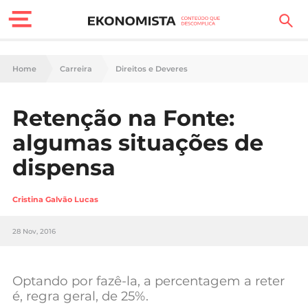
Finanças Pessoais
Home
Carreira
Direitos e Deveres
Motores
Retenção na Fonte:
Carreira
algumas situações de
Casa
dispensa
Lifestyle
Cristina Galvão Lucas
Sociedade
28 Nov, 2016
Tecnologia
Optando por fazê-la, a percentagem a reter
Negócios
é, regra geral, de 25%.