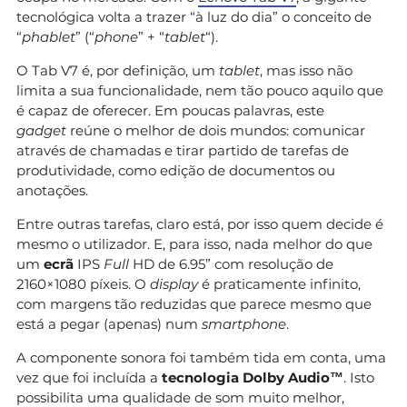
tecnológica volta a trazer “à luz do dia” o conceito de
“
phablet
” (“
phone
” + “
tablet
“).
O Tab V7 é, por definição, um
tablet
, mas isso não
limita a sua funcionalidade, nem tão pouco aquilo que
é capaz de oferecer. Em poucas palavras, este
gadget
reúne o melhor de dois mundos: comunicar
através de chamadas e tirar partido de tarefas de
produtividade, como edição de documentos ou
anotações.
Entre outras tarefas, claro está, por isso quem decide é
mesmo o utilizador. E, para isso, nada melhor do que
um
ecrã
IPS
Full
HD de 6.95” com resolução de
2160×1080 píxeis. O
display
é praticamente infinito,
com margens tão reduzidas que parece mesmo que
está a pegar (apenas) num
smartphone
.
A componente sonora foi também tida em conta, uma
vez que foi incluída a
tecnologia Dolby Audio™
. Isto
possibilita uma qualidade de som muito melhor,