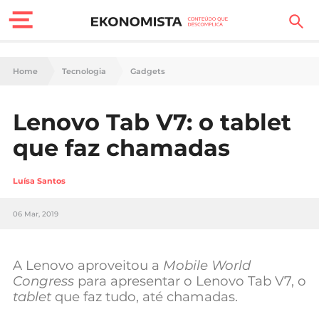
Finanças Pessoais
Home
Tecnologia
Gadgets
Motores
Lenovo Tab V7: o tablet
Carreira
que faz chamadas
Casa
Luísa Santos
Lifestyle
06 Mar, 2019
Sociedade
Tecnologia
A Lenovo aproveitou a
Mobile World
Congress
para apresentar o
Lenovo Tab V7, o
tablet
que faz tudo, até chamadas.
Negócios