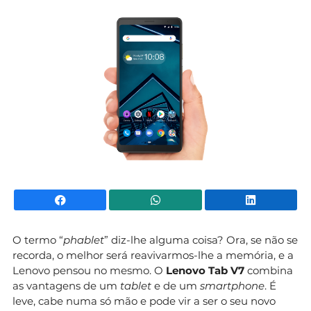
Mundial 2026
Facebook
WhatsApp
Li
O termo “
phablet
” diz-lhe alguma coisa? Ora, se não se
recorda, o melhor será reavivarmos-lhe a memória, e a
Lenovo pensou no mesmo. O
Lenovo Tab V7
combina
as vantagens de um
tablet
e de um
smartphone
. É
leve, cabe numa só mão e pode vir a ser o seu novo