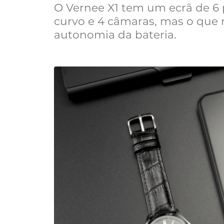
O Vernee X1 tem um ecrã de 6
curvo e 4 câmaras, mas o que 
autonomia da bateria.