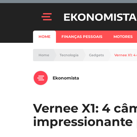
HOME
FINANÇAS PESSOAIS
MOTORES
Home
Tecnologia
Gadgets
Vernee X1: 4
Ekonomista
Vernee X1: 4 câ
impressionante