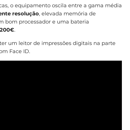
icas, o equipamento oscila entre a gama média
ente resolução
, elevada memória de
m bom processador e uma bateria
 200€
.
ter um leitor de impressões digitais na parte
om Face ID.