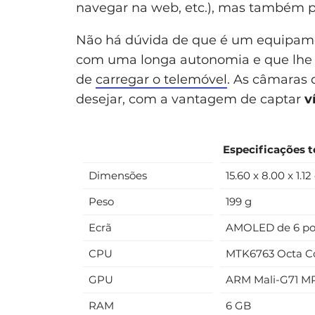
navegar na web, etc.), mas também pa
Não há dúvida de que é um equipame
com uma longa autonomia e que lhe po
de
carregar o telemóvel
. As câmaras
desejar, com a vantagem de captar
v
Especificações t
Dimensões
15.60 x 8.00 x 1.1
Peso
199 g
Ecrã
AMOLED de 6 pole
CPU
MTK6763 Octa C
GPU
ARM Mali-G71 M
RAM
6 GB