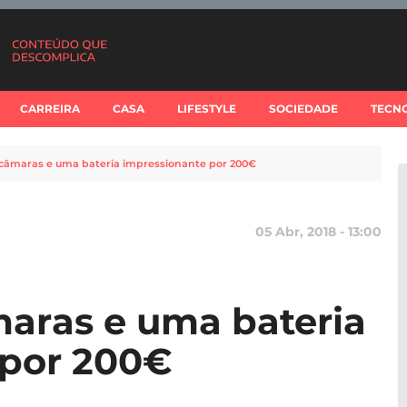
CARREIRA
CASA
LIFESTYLE
SOCIEDADE
TECN
 câmaras e uma bateria impressionante por 200€
05 Abr, 2018 - 13:00
maras e uma bateria
 por 200€