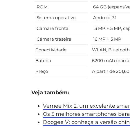
ROM
64 GB (expansíve
Sistema operativo
Android 7.1
Câmara frontal
13 MP + 5 MP, ca
Câmara traseira
16 MP + 5 MP
Conectividade
WLAN, Bluetooth,
Bateria
6200 mAh (não a
Preço
A partir de 201,60
Veja também:
Vernee Mix 2: um excelente sma
Os 5 melhores smartphones bara
Doogee V: conheça a versão chin