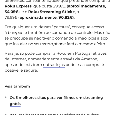
diferentes, consoante aquele que pretender comprar: o
Roku Express
, que custa 29,99£ (
aproximadamente,
34,05€
), e o
Roku Streaming Stick+
, a
79,99£ (
aproximadamente, 90,82€
).
Em qualquer um desses “pacotes”, consegue acesso
à
box
/
pen
e também ao comando de controlo. Mas não
se preocupe se não tiver o comando à mão, pois a app
que instalar no seu
smartphone
fará o mesmo efeito.
Para já, só pode comprar a Roku em Portugal através
da Internet, nomeadamente através da Amazon,
apesar de existirem
outras lojas
onde essa compra é
possível e segura.
Veja também
Os 5 melhores sites para ver filmes em streaming
grátis
As 6 melhores apps para ver séries onde quiser