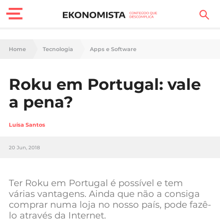
Finanças Pessoais
Home
Tecnologia
Apps e Software
Motores
Roku em Portugal: vale
Carreira
a pena?
Casa
Luísa Santos
Lifestyle
20 Jun, 2018
Sociedade
Tecnologia
Ter Roku em Portugal é possível e tem
várias vantagens. Ainda que não a consiga
comprar numa loja no nosso país, pode fazê-
Negócios
lo através da Internet.