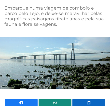
Mundial 2026
Embarque numa viagem de comboio e
barco pelo Tejo, e deixe-se maravilhar pelas
magníficas paisagens ribatejanas e pela sua
fauna e flora selvagens.
Facebook
WhatsApp
Li