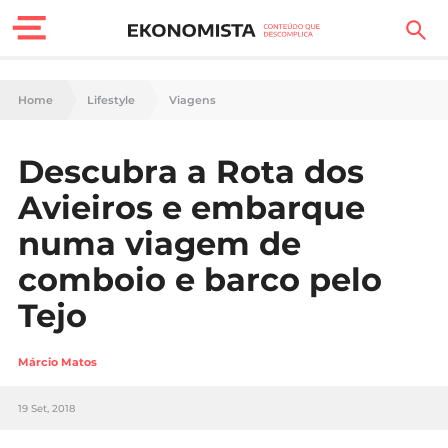
Finanças Pessoais
Home
Lifestyle
Viagens
Motores
Descubra a Rota dos
Carreira
Avieiros e embarque
Casa
numa viagem de
comboio e barco pelo
Lifestyle
Tejo
Sociedade
Márcio Matos
Tecnologia
19 Set, 2018
Negócios