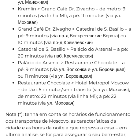
ул. Манежная)
Kremlin > Grand Café Dr. Zivagho – de metro: 9
minutos (via linha M1); a pé: 11 minutos (via ул.
Моховая)
Grand Café Dr. Zivagho > Catedral de S. Basílio – a
pé: 9 minutos (via пр-д Воскресенские Ворота) ou
10 minutos (via пр-д Кремлевский)
Catedral de S. Basílio > Palácio do Arsenal – a pé:
20 minutos (via наб. Кремлевская)
Palácio do Arsenal > Restaurante Chocolate – a
pé: 9 minutos (via ул. Волхонка e ул. Боровицкая)
ou 11 minutos (via ул. Боровицкая)
Restaurante Chocolate > Hotel Metropol Moscow
– de táxi: 5 minutos/sem trânsito (via ул. Моховая);
de metro: 22 minutos (via linha M1); a pé: 22
minutos (via ул. Моховая)
Nota (*): tenha em conta os horários de funcionamento
dos transportes de Moscovo, as características da
cidade e as horas da noite a que regressa a casa – em
última análise, se for para assegurar o seu bem-estar,