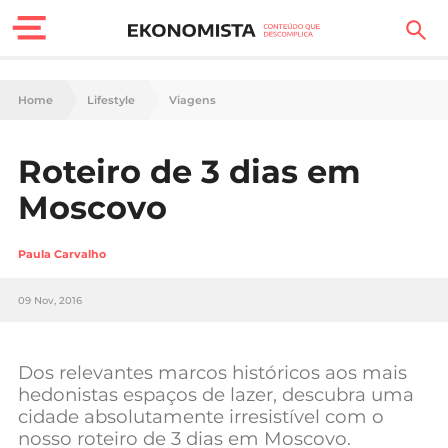
Finanças Pessoais
Home
Lifestyle
Viagens
Motores
Roteiro de 3 dias em
Carreira
Moscovo
Casa
Paula Carvalho
Lifestyle
09 Nov, 2016
Sociedade
Tecnologia
Dos relevantes marcos históricos aos mais
hedonistas espaços de lazer, descubra uma
cidade absolutamente irresistível com o
Negócios
nosso roteiro de 3 dias em Moscovo.