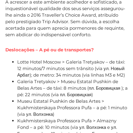
A acrescer a este ambiente acolhedor e sofisticado, a
inquestionável qualidade dos seus serviços assegurou-
lhe ainda o 2016 Traveller’s Choice Award, atribuído
pelo prestigiado Trip Advisor. Sem dúvida, a escolha
acertada para quem aprecia pormenores de requinte,
sem abdicar do indispensável conforto.
Deslocações – A pé ou de transportes?
Lotte Hotel Moscow > Galeria Tretyakov – de táxi:
12 minutos/7 minutos sem trânsito (via ул. Новый
Арбат); de metro: 34 minutos (via linhas M3 e M2)
Galeria Tretyakov > Museu Estatal Pushkin de
Belas Artes – de táxi: 8 minutos (пл. Боровицкая ); a
pé: 22 minutos (via пл. Боровицкая)
Museu Estatal Pushkin de Belas Artes >
Kukhmisterskaya Professora Pufa – a pé: 1 minuto
(via ул. Волхонка)
Kukhmisterskaya Professora Pufa > Almazny
Fond – a pé: 10 minutos (via ул. Волхонка e ул.