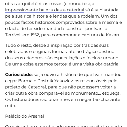
obras arquitetónicas russas (e mundiais), a
impressionante beleza desta catedral
só é suplantada
pela sua rica história e lendas que a rodeiam. Um dos
poucos factos históricos comprovados sobre a mesma é
o facto de ter sido mandada construir por Ivan, o
Terrível, em 1552, para comemorar a captura de Kazan.
Tudo o resto, desde a inspiração por trás das suas
celebradas e originais formas, até ao trágico destino
dos seus criadores, são especulações e folclore urbano.
De uma coisa estamos certos: é uma visita obrigatória!
Curiosidade:
se já ouviu a história de que Ivan mandou
cegar Barma e Postnik Yakovlev, os responsáveis pelo
projeto da Catedral, para que não pudessem voltar a
criar outra obra comparável ao monumento… esqueça.
Os historiadores são unânimes em negar tão chocante
mito.
Palácio do Arsenal
O mais antigo e prestigiado museu moscovita faz parte