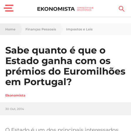
Finanças Pessoais
Home
Finanças Pessoais
Impostos e Leis
Motores
Sabe quanto é que o
Carreira
Estado ganha com os
Casa
prémios do Euromilhões
em Portugal?
Lifestyle
Sociedade
Ekonomista
Tecnologia
30 Out, 2014
Negócios
O Estado é um dos principais interessados