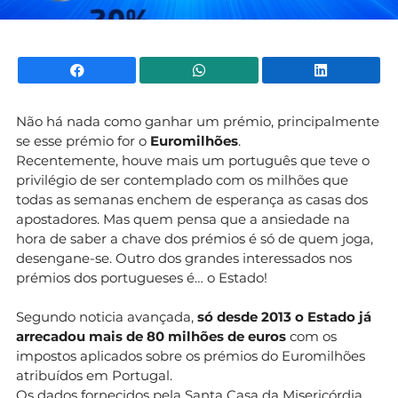
Facebook
WhatsApp
Li
Não há nada como ganhar um prémio, principalmente
se esse prémio for o
Euromilhões
.
Recentemente, houve mais um português que teve o
privilégio de ser contemplado com os milhões que
todas as semanas enchem de esperança as casas dos
apostadores. Mas quem pensa que a ansiedade na
hora de saber a chave dos prémios é só de quem joga,
desengane-se. Outro dos grandes interessados nos
prémios dos portugueses é… o Estado!
Segundo noticia avançada,
só desde 2013 o Estado já
arrecadou mais de 80 milhões de euros
com os
impostos aplicados sobre os prémios do Euromilhões
atribuídos em Portugal.
Os dados fornecidos pela Santa Casa da Misericórdia,