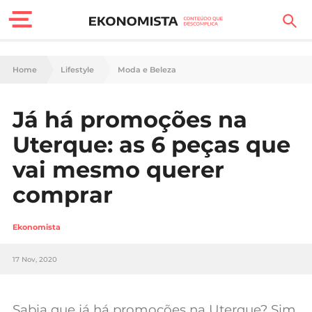
Finanças Pessoais
Home
Lifestyle
Moda e Beleza
Motores
Já há promoções na
Carreira
Uterque: as 6 peças que
Casa
vai mesmo querer
comprar
Lifestyle
Sociedade
Ekonomista
Tecnologia
17 Nov, 2020
Negócios
Sabia que já há promoções na Uterque? Sim,