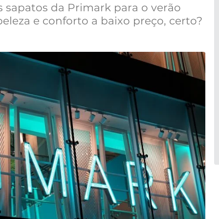
sapatos da Primark para o verão
leza e conforto a baixo preço, certo?