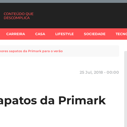
CARREIRA
CASA
LIFESTYLE
SOCIEDADE
TECN
hores sapatos da Primark para o verão
25 Jul, 2018 - 00:00
apatos da Primark