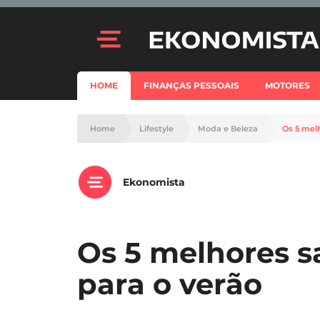
HOME
FINANÇAS PESSOAIS
MOTORES
Home
Lifestyle
Moda e Beleza
Os 5 mel
Ekonomista
Os 5 melhores s
para o verão