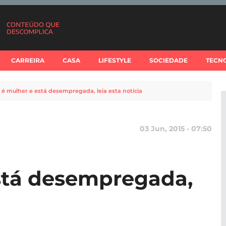
CARREIRA
CASA
LIFESTYLE
SOCIEDADE
TECN
 é mulher e está desempregada, leia esta notícia
03 Jun, 2015 - 07:50
stá desempregada,