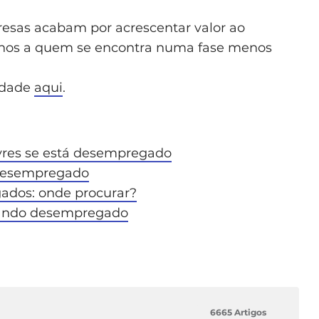
resas acabam por acrescentar valor ao
nhos a quem se encontra numa fase menos
idade
aqui
.
ivres se está desempregado
 desempregado
ados: onde procurar?
stando desempregado
6665 Artigos