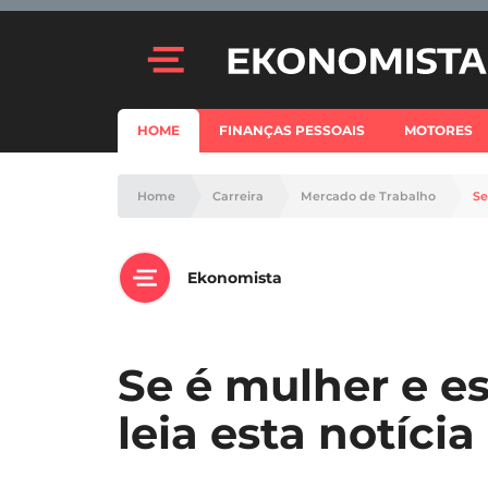
HOME
FINANÇAS PESSOAIS
MOTORES
Home
Carreira
Mercado de Trabalho
Se
Ekonomista
Se é mulher e e
leia esta notícia