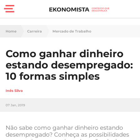
Finanças Pessoais
Home
Carreira
Mercado de Trabalho
Motores
Como ganhar dinheiro
Carreira
estando desempregado:
Casa
10 formas simples
Lifestyle
Inês Silva
Sociedade
07 Jan, 2019
Tecnologia
Não sabe como ganhar dinheiro estando
Negócios
desempregado? Conheça as possibilidades