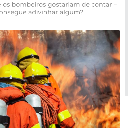
 os bombeiros gostariam de contar –
Consegue adivinhar algum?