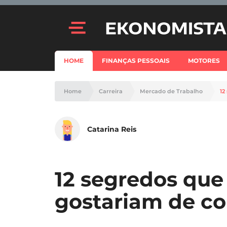
HOME
FINANÇAS PESSOAIS
MOTORES
Home
Carreira
Mercado de Trabalho
12
Catarina Reis
12 segredos que
gostariam de co