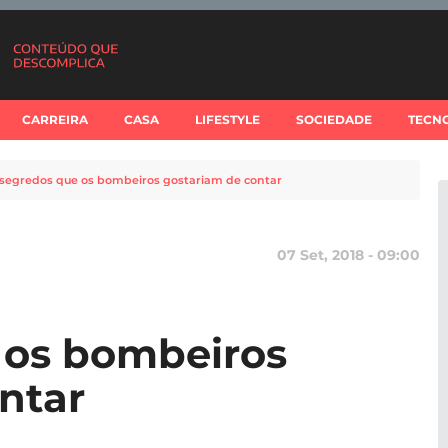
CARREIRA
CASA
LIFESTYLE
SOCIEDADE
TECN
 segredos que os bombeiros gostariam de contar
07 Set, 2018 - 09:00
 os bombeiros
ntar