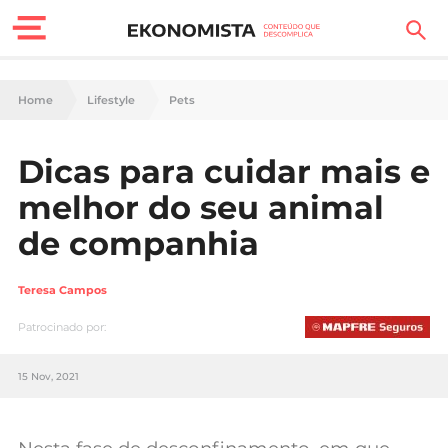
Finanças Pessoais
Home
Lifestyle
Pets
Motores
Dicas para cuidar mais e
Carreira
melhor do seu animal
Casa
de companhia
Lifestyle
Teresa Campos
Sociedade
Patrocinado por:
Tecnologia
15 Nov, 2021
Negócios