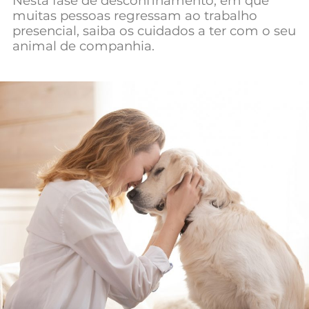
Nesta fase de desconfinamento, em que
Mundial 2026
muitas pessoas regressam ao trabalho
presencial, saiba os cuidados a ter com o seu
animal de companhia.