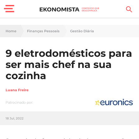
Finanças Pessoais
Home
Finanças Pessoais
Gestão Diária
Motores
9 eletrodomésticos para
Carreira
ser mais chef na sua
Casa
cozinha
Lifestyle
Luana Freire
Sociedade
Patrocinado por:
Tecnologia
18 Jul, 2022
Negócios