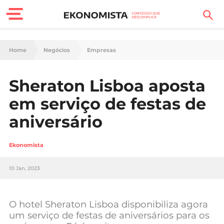
Finanças Pessoais
Home
Negócios
Empresas
Motores
Sheraton Lisboa aposta
Carreira
em serviço de festas de
Casa
aniversário
Lifestyle
Ekonomista
Sociedade
10 Jan, 2023
Tecnologia
O hotel Sheraton Lisboa disponibiliza agora
Negócios
um serviço de festas de aniversários para os