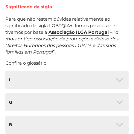
Significado da sigla
Para que não restem dúvidas relativamente ao
significado da sigla LGBTQIA+, fomos pesquisar e
tivemos por base a
Associação ILGA Portugal
– “
a
mais antiga associação de promoção e defesa dos
Direitos Humanos das pessoas LGBTI+ e das suas
famílias em Portugal
”.
Confira o glossário.
L
Lésbica – a mulher que se sente atraída,
G
romântica e afetivamente por pessoas do
mesmo género.
Gay – o homem que se sente atraído, romântica
B
e afetivamente, por pessoas do mesmo género.
É sinónimo de homossexual.