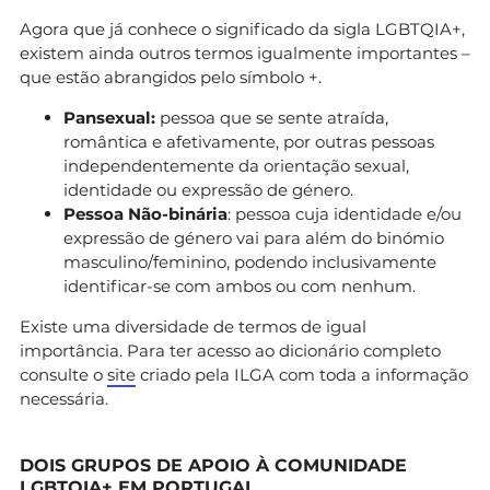
identidade de género que existam.
seguem um padrão de género normativo ou
Agora que já conhece o significado da sigla LGBTQIA+,
convencional e que podem transitar entre as
existem ainda outros termos igualmente importantes –
diversas possibilidades.
que estão abrangidos pelo símbolo +.
*Judith Butler
é uma filósofa pós-estruturalista
Pansexual:
pessoa que se sente atraída,
norte-americana, ativista política americana e
romântica e afetivamente, por outras pessoas
uma das mais reconhecidas e destacadas
independentemente da orientação sexual,
feministas da atualidade.
identidade ou expressão de género.
*Cis
ou cisgénero é a pessoa que tem a sua
Pessoa Não-binária
: pessoa cuja identidade e/ou
identidade de género compatível com o sexo
expressão de género vai para além do binómio
que lhe foi atribuído à nascença.
masculino/feminino, podendo inclusivamente
identificar-se com ambos ou com nenhum.
Existe uma diversidade de termos de igual
importância. Para ter acesso ao dicionário completo
consulte o
site
criado pela ILGA com toda a informação
necessária.
DOIS GRUPOS DE APOIO À COMUNIDADE
LGBTQIA+ EM PORTUGAL