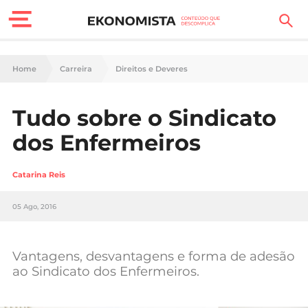
Finanças Pessoais
Home
Carreira
Direitos e Deveres
Motores
Tudo sobre o Sindicato
Carreira
dos Enfermeiros
Casa
Catarina Reis
Lifestyle
05 Ago, 2016
Sociedade
Tecnologia
Vantagens, desvantagens e forma de adesão
ao Sindicato dos Enfermeiros.
Negócios