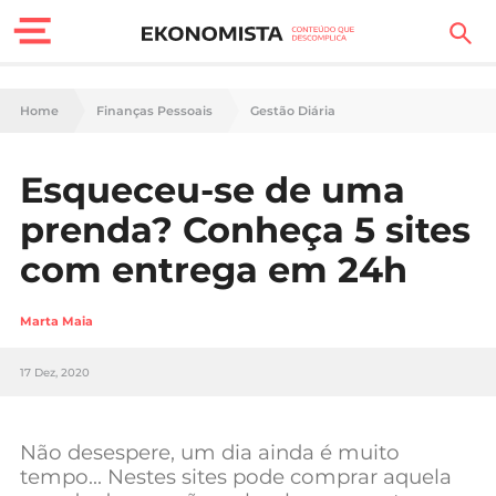
Finanças Pessoais
Home
Finanças Pessoais
Gestão Diária
Motores
Esqueceu-se de uma
Carreira
prenda? Conheça 5 sites
Casa
com entrega em 24h
Lifestyle
Marta Maia
Sociedade
17 Dez, 2020
Tecnologia
Não desespere, um dia ainda é muito
Negócios
tempo… Nestes sites pode comprar aquela