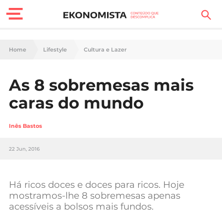
Finanças Pessoais
Home
Lifestyle
Cultura e Lazer
Motores
As 8 sobremesas mais
Carreira
caras do mundo
Casa
Inês Bastos
Lifestyle
22 Jun, 2016
Sociedade
Tecnologia
Há ricos doces e doces para ricos. Hoje
mostramos-lhe 8 sobremesas apenas
acessíveis a bolsos mais fundos.
Negócios