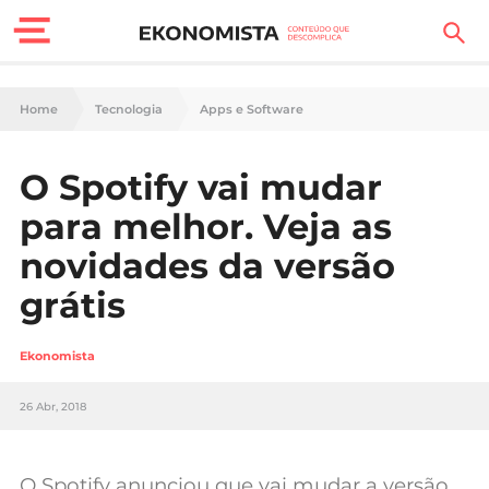
Finanças Pessoais
Home
Tecnologia
Apps e Software
Motores
O Spotify vai mudar
Carreira
para melhor. Veja as
Casa
novidades da versão
grátis
Lifestyle
Sociedade
Ekonomista
Tecnologia
26 Abr, 2018
Negócios
O Spotify anunciou que vai mudar a versão