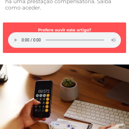
há uma prestação compensatória. Saiba
Mundial 2026
como aceder.
Prefere ouvir este artigo?