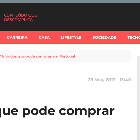
CARREIRA
CASA
LIFESTYLE
SOCIEDADE
TECN
V híbridos que pode comprar em Portugal
28 Nov, 2017 - 13:40
 que pode comprar