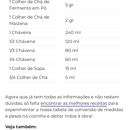
1 Colher de Chá de
5 gr
Fermento em Pó
1 Colher de Chá de
2 gr
Maizena
1 Chávena
240 ml
1/2 Chávena
120 ml
1/3 Chávena
80 ml
1/4 Chávena
60 ml
1 Colher de Sopa
15 ml
3/4 Colher de Chá
5 ml
Agora que já tem todas as informações e não restam
dúvidas, só falta
encontrar as melhores receitas
para
experimentar a nossa tabela de conversão de medidas
e pesos na cozinha e deitar mãos à obra!
Veja também: