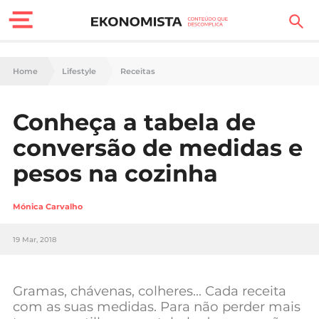
Finanças Pessoais
Home
Lifestyle
Receitas
Motores
Conheça a tabela de
Carreira
conversão de medidas e
Casa
pesos na cozinha
Lifestyle
Mónica Carvalho
Sociedade
19 Mar, 2018
Tecnologia
Gramas, chávenas, colheres… Cada receita
Negócios
com as suas medidas. Para não perder mais