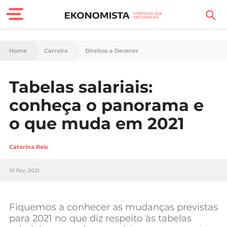
Finanças Pessoais
Home
Carreira
Direitos e Deveres
Motores
Tabelas salariais:
Carreira
conheça o panorama e
Casa
o que muda em 2021
Lifestyle
Catarina Reis
Sociedade
10 Fev, 2021
Tecnologia
Fiquemos a conhecer as mudanças previstas
Negócios
para 2021 no que diz respeito às tabelas