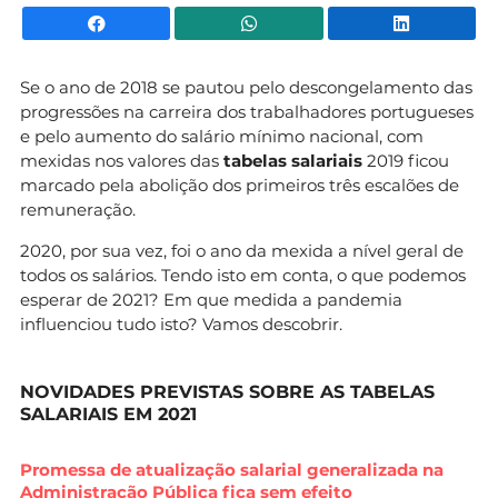
Facebook
WhatsApp
Li
Se o ano de 2018 se pautou pelo descongelamento das
progressões na carreira dos trabalhadores portugueses
e pelo aumento do salário mínimo nacional, com
mexidas nos valores das
tabelas salariais
2019 ficou
marcado pela abolição dos primeiros três escalões de
remuneração.
2020, por sua vez, foi o ano da mexida a nível geral de
todos os salários. Tendo isto em conta, o que podemos
esperar de 2021? Em que medida a pandemia
influenciou tudo isto? Vamos descobrir.
NOVIDADES PREVISTAS SOBRE AS TABELAS
SALARIAIS EM 2021
Promessa de atualização salarial generalizada na
Administração Pública fica sem efeito