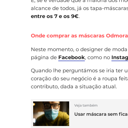
E, se é verdade que a maioria dos m
alcance de todos, já os tapa-máscara
entre os 7 e os 9€
.
Onde comprar as máscaras Odmora
Neste momento, o designer de moda 
página de
Facebook
, como no
Insta
Quando lhe perguntámos se iria ter um
coração do seu negócio é a roupa fei
contributo, dada a situação atual.
Veja também
Usar máscara sem fica