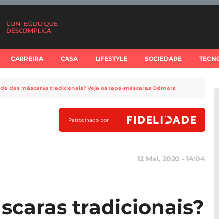
CARREIRA
CASA
LIFESTYLE
SOCIEDADE
TECN
da das máscaras tradicionais? Veja os tapa-máscaras Odmora
Patrocinado por:
12 Mai, 2020 - 14:04
caras tradicionais?