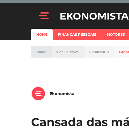
HOME
FINANÇAS PESSOAIS
MOTORES
Home
Vida Saudável
Coronavírus
Cansa
Ekonomista
Cansada das más