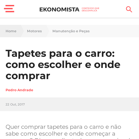
Finanças Pessoais
Home
Motores
Manutenção e Peças
Motores
Tapetes para o carro:
Carreira
como escolher e onde
Casa
comprar
Lifestyle
Pedro Andrade
Sociedade
22 Out, 2017
Tecnologia
Quer comprar tapetes para o carro e não
Negócios
sabe como escolher e onde começar a