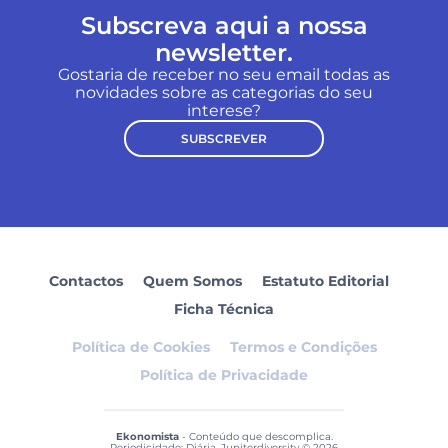
Subscreva aqui a nossa
newsletter.
Gostaria de receber no seu email todas as
novidades sobre as categorias do seu
interese?
SUBSCREVER
Contactos
Quem Somos
Estatuto Editorial
Ficha Técnica
Política de Cookies
Termos e Condições
Política de Privacidade
Ekonomista
- Conteúdo que descomplica.
Periodicidade: Diária. Jupiterdiversity © 2026