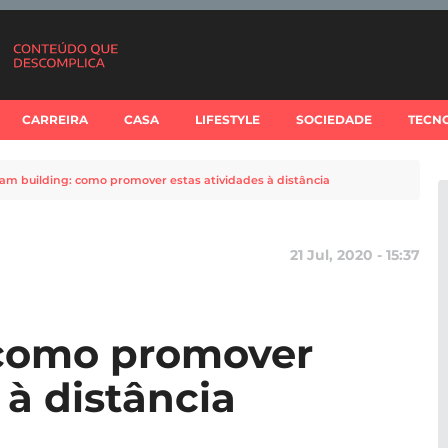
CARREIRA
CASA
LIFESTYLE
SOCIEDADE
TECN
am building: como promover estas atividades à distância
21 Jul, 2020 - 15:37
 como promover
 à distância