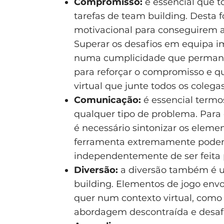
Compromisso:
é essencial que 
tarefas de team building. Desta 
motivacional para conseguirem at
Superar os desafios em equipa i
numa cumplicidade que permanec
para reforçar o compromisso e qu
virtual que junte todos os colegas
Comunicação:
é essencial term
qualquer tipo de problema. Para 
é necessário sintonizar os elem
ferramenta extremamente podero
independentemente de ser feita p
Diversão:
a diversão também é u
building. Elementos de jogo envo
quer num contexto virtual, como
abordagem descontraída e desafio