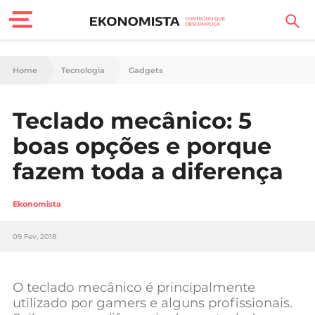
Finanças Pessoais
Home
Tecnologia
Gadgets
Motores
Teclado mecânico: 5
Carreira
boas opções e porque
Casa
fazem toda a diferença
Lifestyle
Ekonomista
Sociedade
09 Fev, 2018
Tecnologia
O teclado mecânico é principalmente
Negócios
utilizado por gamers e alguns profissionais.