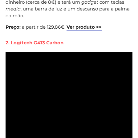
dinheiro (cerca de 8€) e terá um
gadget
com teclas
media
, uma barra de luz e um descanso para a palma
da mão.
Preço:
a partir de 129,86€.
Ver produto >>
2. Logitech G413 Carbon